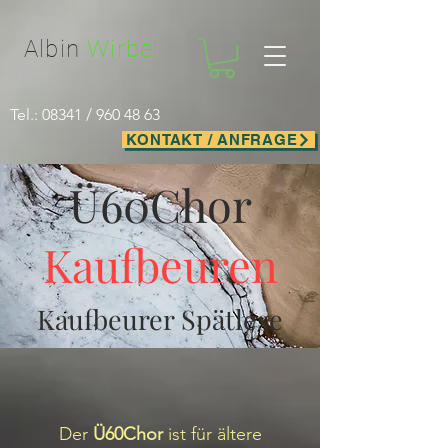
Facebook-domain-verification=nwf1p147ltwano67u8m1rh7bx8hmxv
Albin
Wirbel
Tel.: 08341 /
960 48 63
KONTAKT / ANFRAGE
Ü60Chor
Kaufbeuren
Kaufbeurer Spätlese
Der
Ü60Chor
ist für ältere