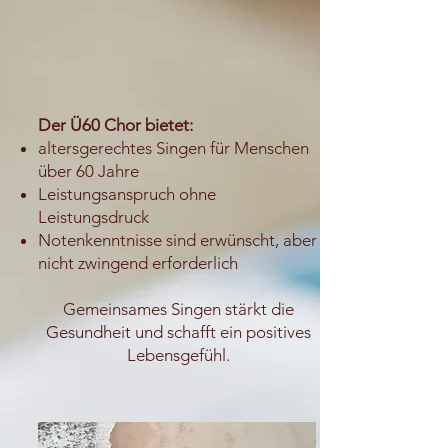
Der Ü60 Chor bietet:
altersgerechtes Singen für Menschen
über 60 Jahre
Leistungsanspruch ohne
Leistungsdruck
Notenkenntnisse sind erwünscht, aber
nicht zwingend erforderlich
Gemeinsames Singen stärkt die
Gesundheit und schafft ein positives
Lebensgefühl.