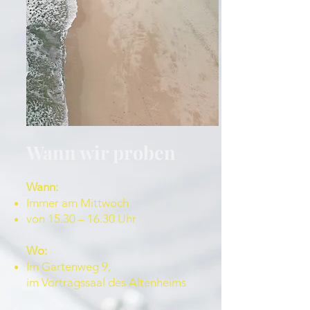
Wann wir proben
Wann:
Immer am Mittwoch
von 15.30 – 16.30 Uhr
Wo:
Im Gartenweg 9,
im Vortragssaal des Altenheims