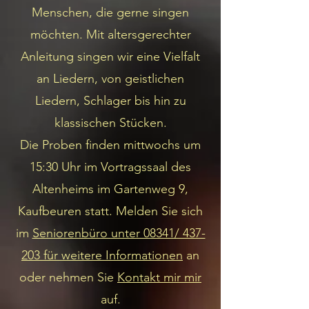
Menschen, die gerne singen
möchten. Mit altersgerechter
Anleitung singen wir eine Vielfalt
an Liedern, von geistlichen
Liedern, Schlager bis hin zu
klassischen Stücken.
Die Proben finden mittwochs um
15:30 Uhr im Vortragssaal des
Altenheims im Gartenweg 9,
Kaufbeuren statt. Melden Sie sich
im
Seniorenbüro unter 08341/ 437-
203 für weitere Informationen
an
oder nehmen Sie
Kontakt mir mir
auf.