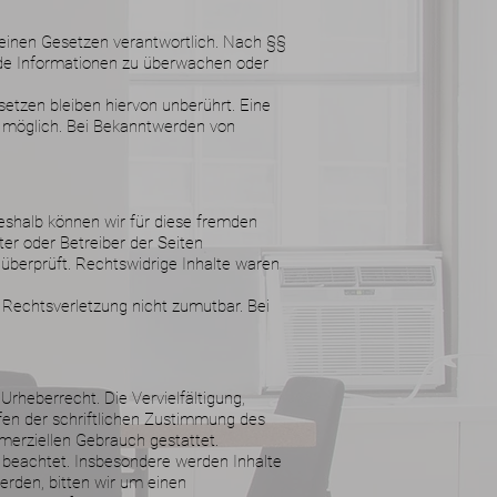
meinen Gesetzen verantwortlich. Nach §§
emde Informationen zu überwachen oder
etzen bleiben hiervon unberührt. Eine
g möglich. Bei Bekanntwerden von
Deshalb können wir für diese fremden
ter oder Betreiber der Seiten
 überprüft. Rechtswidrige Inhalte waren
r Rechtsverletzung nicht zumutbar. Bei
Urheberrecht. Die Vervielfältigung,
fen der schriftlichen Zustimmung des
mmerziellen Gebrauch gestattet.
er beachtet. Insbesondere werden Inhalte
erden, bitten wir um einen