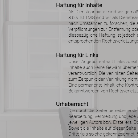
Haftung für Inhalte
Als Diensteanbieter sind wir gemä
8 bis 10 TMG sind wir als Dienstea
nach Umständen zu forschen, die au
Verpflichtungen zur Entfernung od
diesbezügliche Haftung ist jedoch
entsprechenden Rechtsverletzunge
Haftung für Links
Unser Angebot enthält Links zu ext
Inhalte auch keine Gewähr übernehme
verantwortlich. Die verlinkten Sei
zum Zeitpunkt der Verlinkung nicht
Eine permanente inhaltliche Kontro
Bekanntwerden von Rechtsverletzu
Urheberrecht
Die durch die Seitenbetreiber erst
Bearbeitung, Verbreitung und jede
jeweiligen Autors bzw. Erstellers. 
Soweit die Inhalte auf dieser Seit
Dritter als solche gekennzeichnet.