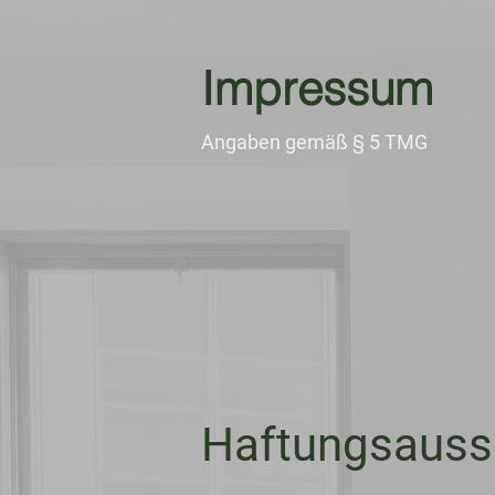
Facebook-domain-verification=nwf1p147ltwano67u8m1rh7bx8hmxv
Impressum
Angaben gemäß § 5 TMG
Haftungsaussc