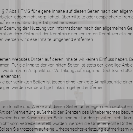
ß § 7 Abs.1 TMG für eigene Inhalte auf diesen Seiten nach den allge
nbieter jedoch nicht verpflichtet, übermittelte oder gespeicherte fr
f eine rechtswidrige Tätigkeit hinweisen.
er Sperrung der Nutzung von Informationen nach den allgemeinen Ges
 erst ab dem Zeitpunkt der Kenntnis einer konkreten Rechtsverletzun
n werden wir diese Inhalte umgehend entfernen.
ernen Websites Dritter, auf deren Inhalte wir keinen Einfluss haben. 
n. Für die Inhalte der verlinkten Seiten ist stets der jeweilige Anbie
ten wurden zum Zeitpunkt der Verlinkung auf mögliche Rechtsverstöße
 erkennbar.
lle der verlinkten Seiten ist jedoch ohne konkrete Anhaltspunkte eine
ngen werden wir derartige Links umgehend entfernen.
ellten Inhalte und Werke auf diesen Seiten unterliegen dem deutschen 
 Art der Verwertung außerhalb der Grenzen des Urheberrechtes bedür
Downloads und Kopien dieser Seite sind nur für den privaten, nicht ko
e nicht vom Betreiber erstellt wurden, werden die Urheberrechte Dritt
 Sollten Sie trotzdem auf eine Urheberrechtsverletzung aufmerksam w