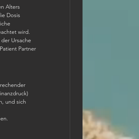
n Alters 
ie Dosis 
iche 
achtet wird.
 der Ursache 
atient Partner 
prechender 
inanzdruck) 
n, und sich 
 
men.