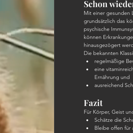
Schon wiede
Mit einer gesunden 
grundsätzlich das kö
psychische Immunsys
können Erkrankunge
hinausgezögert werd
Die bekannten Klassi
regelmäßige Be
eine vitaminrei
Ernährung und 
ausreichend Schl
Fazit
Für Körper, Geist und
Schätze die Sch
Bleibe offen für