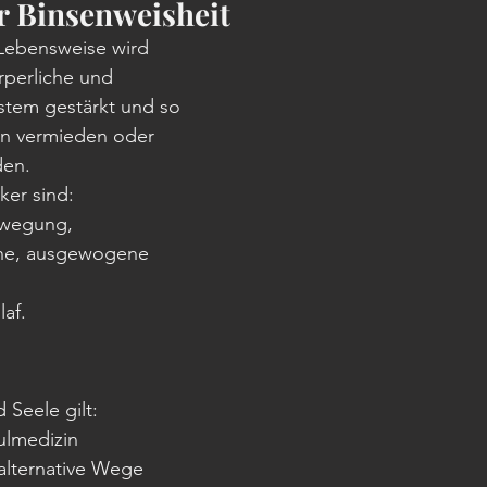
r Binsenweisheit
Lebensweise wird 
rperliche und 
tem gestärkt und so 
n vermieden oder 
en. 
ker sind: 
wegung, 
che, ausgewogene 
af.
 Seele gilt:
ulmedizin
 alternative Wege