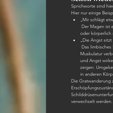
Sprichworte sind hie
Hier nur einige Beisp
„Mir schlägt et
 Der Magen ist ein empfindlicher Seismograf, der rebelliert, wenn uns etwas seelisch 
oder körperlich
„Die Angst sitzt
 Das limbisches System (das emotionale Zentrum des Gehirns) ist eng mit der 
Muskulatur verbu
und Angst wirke
zeigen. Umgeke
in anderen Körpe
Die Gratwanderung zw
Erschöpfungszuständ
Schilddrüsenunterfu
verwechselt werden.