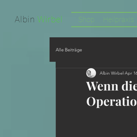
Facebook-domain-verification=nwf1p147ltwano67u8m1rh7bx8hmxv
Albin
Wirbel
Shop
Heilpraxis
Alle Beiträge
Albin Wirbel
Apr 16
Wenn die 
Operati