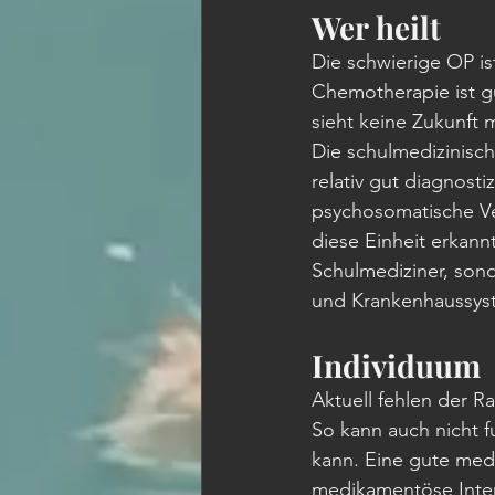
Wer heilt
Die schwierige OP is
Chemotherapie ist gu
sieht keine Zukunft m
Die schulmedizinisc
relativ gut diagnost
psychosomatische Ve
diese Einheit erkann
Schulmediziner, son
und Krankenhaussys
Individuum
Aktuell fehlen der 
So kann auch nicht f
kann. Eine gute medi
medikamentöse Inter