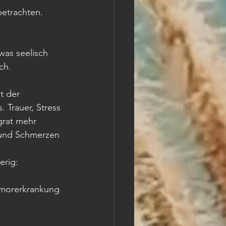
betrachten. 
ch.
 Trauer, Stress 
grat mehr 
und Schmerzen 
rig: 
umorerkrankung 