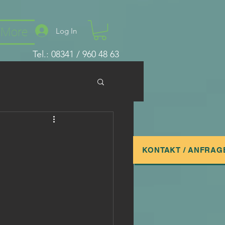
More
Log In
Tel.: 08341 / 960 48 63
KONTAKT / ANFRAG