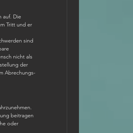
 auf. Die 
 Tritt und er 
schwerden sind 
bare 
sch nicht als 
stellung der 
am Abrechungs- 
wahrzunehmen. 
lung beitragen 
che oder 