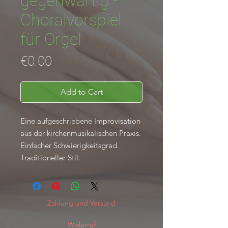
gegenwärtig -
Choralvorspiel
für Orgel
Price
€0.00
Add to Cart
Eine aufgeschriebene Improvisation
aus der kirchenmusikalischen Praxis.
Einfacher Schwierigkeitsgrad.
Traditioneller Stil.
Zahlung und Versand
Widerruf