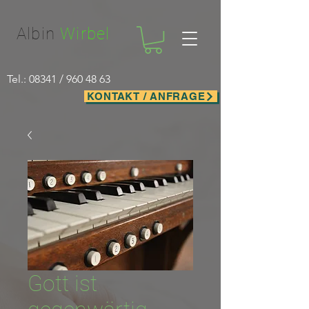
Facebook-domain-verification=nwf1p147ltwano67u8m1rh7bx8hmxv
Albin
Wirbel
Tel.: 08341 /
960 48 63
KONTAKT / ANFRAGE
Gott ist