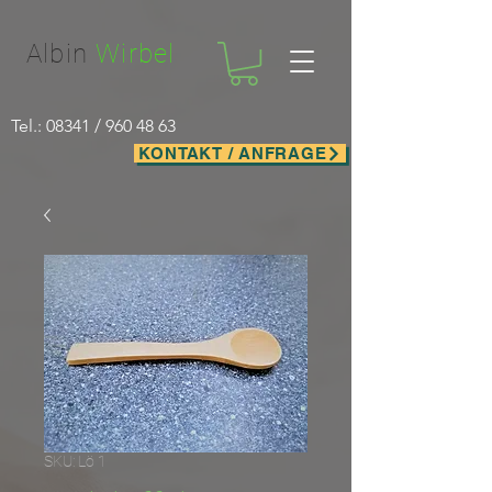
Facebook-domain-verification=nwf1p147ltwano67u8m1rh7bx8hmxv
Albin
Wirbel
Tel.: 08341 /
960 48 63
KONTAKT / ANFRAGE
SKU: Lö 1