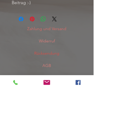
Beitrag :-)
Zahlung und Versand
Widerruf
Rücksendung
AGB
Datenschutz
Do Not Sell My Personal Information
Impressum