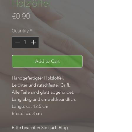
Holzlöffel
Price
€0.90
Quantity
*
Add to Cart
Handgefertigter Holzlöffel.
Leichter und rutschfester Griff.
Alle Teile sind glatt abgerundet.
Langlebig und umweltfreundlich.
Länge: ca. 12,5 cm
Breite: ca. 3 cm
Bitte beachten Sie auch Blog-